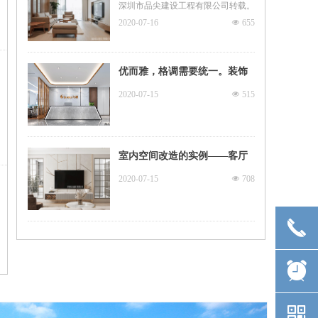
装修流程，看装修大神如何教
深圳市品尖建设工程有限公司转载。
你~ 深圳市品尖建设工程有限
2020-07-16
넶
655
公司转载。
优而雅，格调需要统一。装饰
装修需要用心才能达到一个色
2020-07-15
넶
515
彩度的平衡，
室内空间改造的实例——客厅
2020-07-15
넶
708
끅
뀥
낃