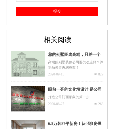
提交
相关阅读
您的别墅距离高端，只差一个
品尖的距离
高端的别墅装修公司要怎么选择？深
圳品尖告诉您答案！
2020-09-15
넶
829
眼前一亮的文化墙设计 是公司
门面担当更是装修C位！
打造公司门面形象的第一步
2020-08-27
넶
268
6.5万装87平新房！从0到1房屋